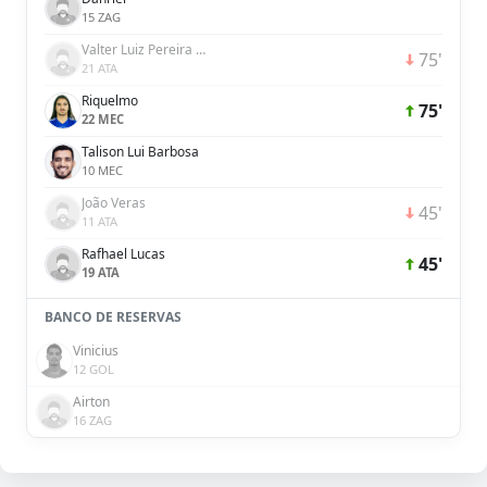
15 ZAG
Valter Luiz Pereira de Oliveira Júnior
75'
21 ATA
Riquelmo
75'
22 MEC
Talison Lui Barbosa
10 MEC
João Veras
45'
11 ATA
Rafhael Lucas
45'
19 ATA
BANCO DE RESERVAS
Vinicius
12 GOL
Airton
16 ZAG