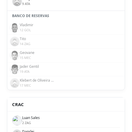
9 ATA
BANCO DE RESERVAS
Vladimir
12 GOL
Tito
14 ZAG
Geovane
15 MEC
Jader Gentil
19 ATA
Klebert de Oliveira Pereira
17 MEC
CRAC
Luan Sales
2 ZAG
Danrlei