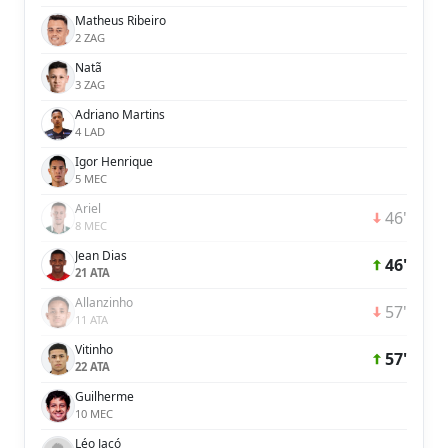
Matheus Ribeiro
2 ZAG
Natã
3 ZAG
Adriano Martins
4 LAD
Igor Henrique
5 MEC
Ariel
46'
8 MEC
Jean Dias
46'
21 ATA
Allanzinho
57'
11 ATA
Vitinho
57'
22 ATA
Guilherme
10 MEC
Léo Jacó