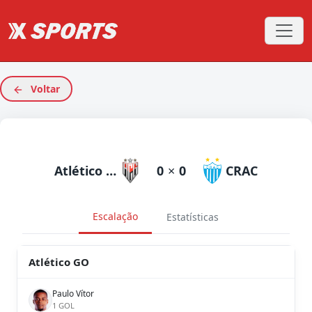
Voltar
Atlético GO
0
×
0
CRAC
Escalação
Estatísticas
Atlético GO
Paulo Vítor
1 GOL