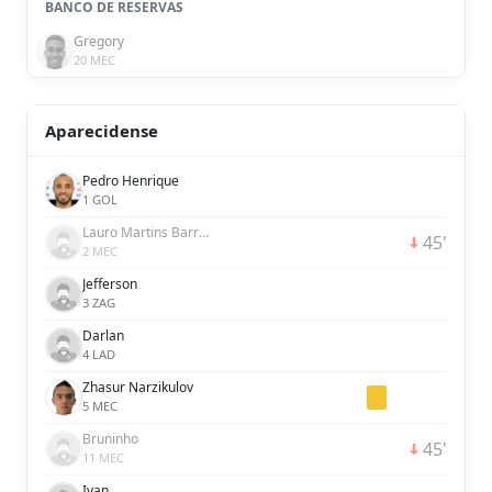
BANCO DE RESERVAS
Gregory
20 MEC
Aparecidense
Pedro Henrique
1 GOL
Lauro Martins Barros Junior
45'
2 MEC
Jefferson
3 ZAG
Darlan
4 LAD
Zhasur Narzikulov
5 MEC
Bruninho
45'
11 MEC
Ivan