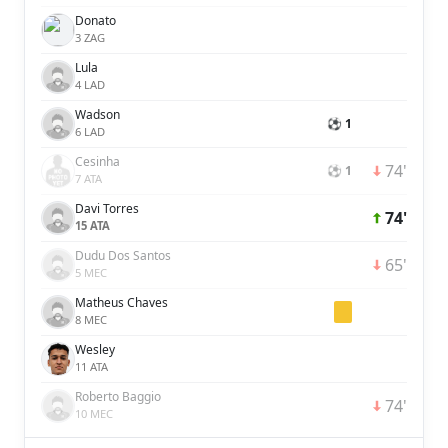
Donato
3 ZAG
Lula
4 LAD
Wadson
⚽ 1
6 LAD
Cesinha
74'
⚽ 1
7 ATA
Davi Torres
74'
15 ATA
Dudu Dos Santos
65'
5 MEC
Matheus Chaves
8 MEC
Wesley
11 ATA
Roberto Baggio
74'
10 MEC