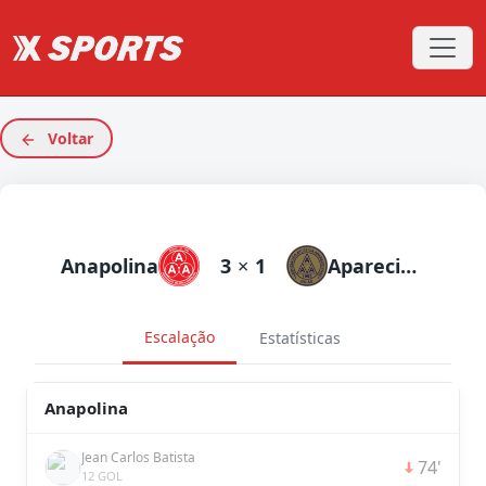
Voltar
Anapolina
3
×
1
Aparecidense
Escalação
Estatísticas
Anapolina
Jean Carlos Batista
74'
12 GOL