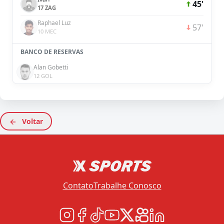
45'
17 ZAG
Raphael Luz
57'
10 MEC
BANCO DE RESERVAS
Alan Gobetti
12 GOL
Voltar
Contato
Trabalhe Conosco