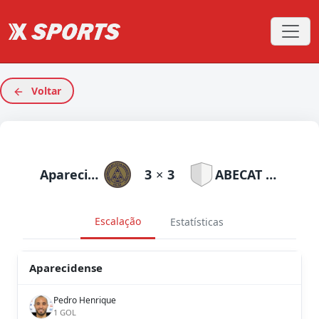
Voltar
Aparecidense
3
×
3
ABECAT Ouvidorense
Escalação
Estatísticas
Aparecidense
Pedro Henrique
1 GOL