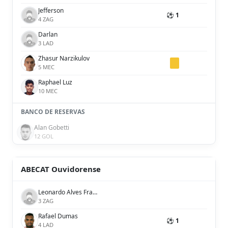
Jefferson
⚽ 1
4 ZAG
Darlan
3 LAD
Zhasur Narzikulov
5 MEC
Raphael Luz
10 MEC
BANCO DE RESERVAS
Alan Gobetti
12 GOL
ABECAT Ouvidorense
Leonardo Alves Franzin
3 ZAG
Rafael Dumas
⚽ 1
4 LAD