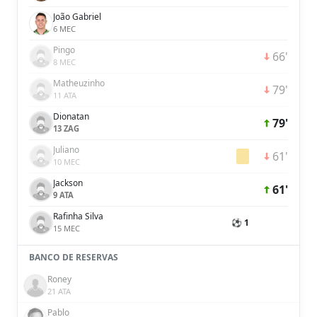
João Gabriel
6 MEC
Pingo
66'
8 MEC
Matheuzinho
79'
11 ATA
Dionatan
79'
13 ZAG
Juliano
61'
10 MEC
Jackson
61'
9 ATA
Rafinha Silva
⚽ 1
15 MEC
BANCO DE RESERVAS
Roney
21 ATA
Pablo