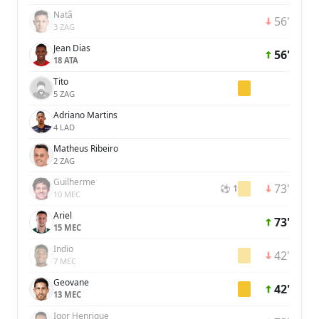
Natã
56'
3 ZAG
Jean Dias
56'
18 ATA
Tito
5 ZAG
Adriano Martins
4 LAD
Matheus Ribeiro
2 ZAG
Guilherme
73'
⚽ 1
10 MEC
Ariel
73'
15 MEC
Indio
42'
7 MEC
Geovane
42'
13 MEC
Igor Henrique