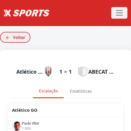
Voltar
Atlético GO
1
×
1
ABECAT Ouvidorense
Escalação
Estatísticas
Atlético GO
Paulo Vítor
1 GOL