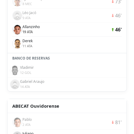
73'
8 MEC
Léo Jacó
46'
9 ATA
Allanzinho
46'
19 ATA
Derek
11 ATA
BANCO DE RESERVAS
Vladimir
12 GOL
Gabriel Araujo
14 ATA
ABECAT Ouvidorense
Pablo
81'
2 ATA
Juliano