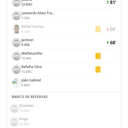
81'
23 MEC
Leonardo Alves Franzin
3 ZAG
Rafael Dumas
68'
4 LAD
Jackson
68'
9 ATA
Matheuzinho
10 ATA
Rafinha Silva
15 MEC
João Gabriel
6 MEC
BANCO DE RESERVAS
Dionatan
13 ZAG
Pingo
22 MEC