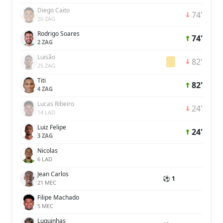
Diego Caito
74'
20 ZAG
Rodrigo Soares
74'
2 ZAG
Luisão
82'
25 ZAG
Titi
82'
4 ZAG
Lucas Ribeiro
24'
14 LAD
Luiz Felipe
24'
3 ZAG
Nicolas
6 LAD
Jean Carlos
⚽ 1
21 MEC
Filipe Machado
5 MEC
Luquinhas