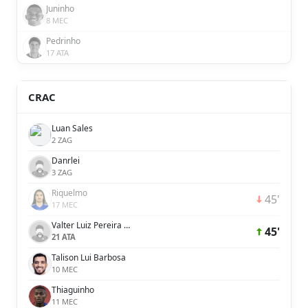
Juninho
8 MEC
Pedrinho
17 ATA
CRAC
Luan Sales
2 ZAG
Danrlei
3 ZAG
Riquelmo
45'
17 MEC
Valter Luiz Pereira de Oliveira Júnior
45'
21 ATA
Talison Lui Barbosa
10 MEC
Thiaguinho
11 MEC