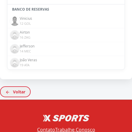
BANCO DE RESERVAS
Vinicius
12 GOL
Airton
16 ZAG
Jefferson
14 MEC
João Veras
19 ATA
Voltar
Contato
Trabalhe Conosco