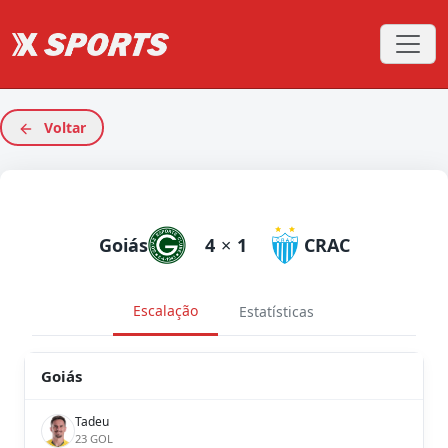
Voltar
Goiás
4
×
1
CRAC
Escalação
Estatísticas
Goiás
Tadeu
23 GOL