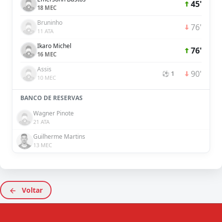
45'
18 MEC
Bruninho
76'
11 ATA
Ikaro Michel
76'
16 MEC
Assis
90'
⚽ 1
10 MEC
BANCO DE RESERVAS
Wagner Pinote
21 ATA
Guilherme Martins
13 MEC
Voltar