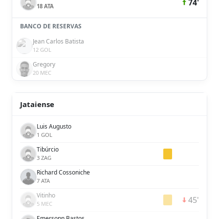
74'
18 ATA
BANCO DE RESERVAS
Jean Carlos Batista
12 GOL
Gregory
20 MEC
Jataiense
Luis Augusto
1 GOL
Tibúrcio
3 ZAG
Richard Cossoniche
7 ATA
Vitinho
45'
5 MEC
Emersonn Bastos