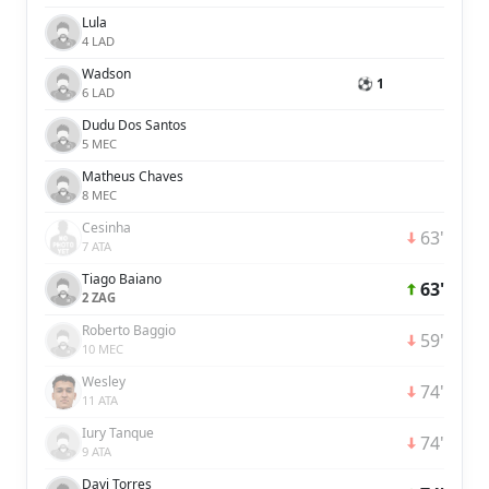
Lula
4 LAD
Wadson
⚽ 1
6 LAD
Dudu Dos Santos
5 MEC
Matheus Chaves
8 MEC
Cesinha
63'
7 ATA
Tiago Baiano
63'
2 ZAG
Roberto Baggio
59'
10 MEC
Wesley
74'
11 ATA
Iury Tanque
74'
9 ATA
Davi Torres