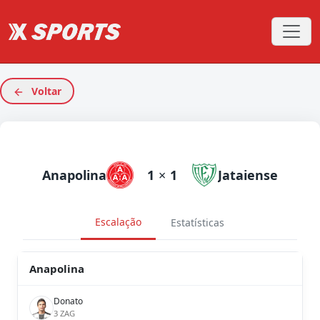
Voltar
Anapolina
1
×
1
Jataiense
Escalação
Estatísticas
Anapolina
Donato
3 ZAG