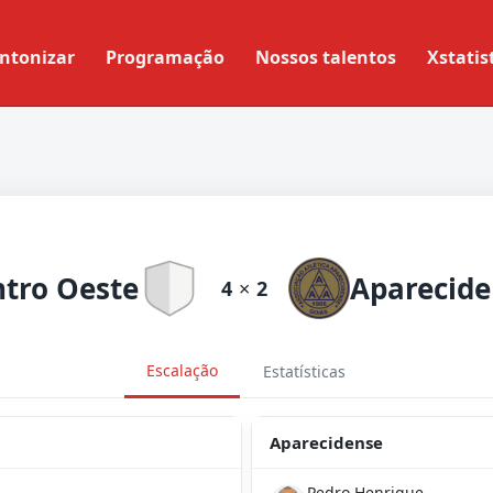
ntonizar
Programação
Nossos talentos
Xstatis
tro Oeste
Aparecide
4
×
2
Escalação
Estatísticas
Aparecidense
Pedro Henrique