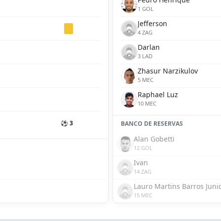
1 GOL
Jefferson
4 ZAG
Darlan
3 LAD
Zhasur Narzikulov
5 MEC
Raphael Luz
10 MEC
⚽ 3
BANCO DE RESERVAS
Alan Gobetti
12 GOL
Ivan
14 ZAG
Lauro Martins Barros Juni
15 MEC