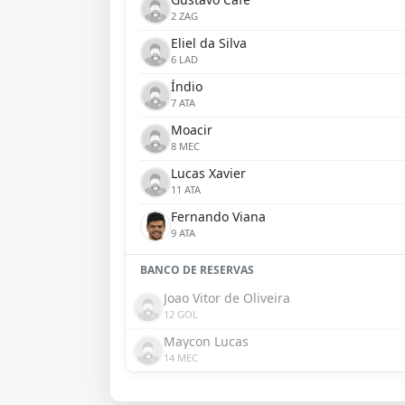
2 ZAG
Eliel da Silva
6 LAD
Índio
7 ATA
Moacir
8 MEC
Lucas Xavier
11 ATA
Fernando Viana
9 ATA
BANCO DE RESERVAS
Joao Vitor de Oliveira
12 GOL
Maycon Lucas
14 MEC