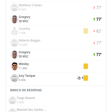
Matheus Chaves
77'
8 MEC
Gregory
77'
20 MEC
Cesinha
82'
7 ATA
Roberto Baggio
77'
10 MEC
Gregory
77'
20 MEC
Wesley
11 ATA
Iury Tanque
⚽ 1
9 ATA
BANCO DE RESERVAS
Tiago Baiano
2 ZAG
Manoel dos Santos França