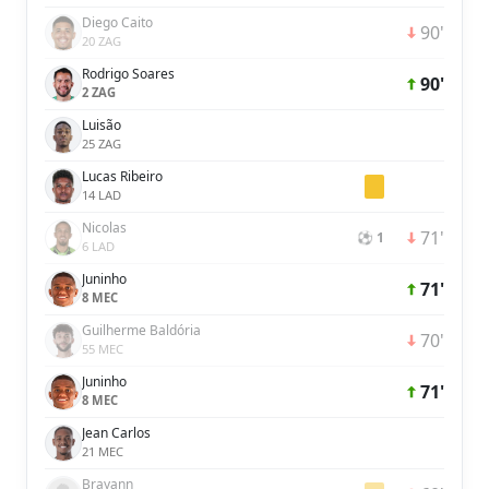
Diego Caito
90'
20 ZAG
Rodrigo Soares
90'
2 ZAG
Luisão
25 ZAG
Lucas Ribeiro
14 LAD
Nicolas
71'
⚽ 1
6 LAD
Juninho
71'
8 MEC
Guilherme Baldória
70'
55 MEC
Juninho
71'
8 MEC
Jean Carlos
21 MEC
Brayann