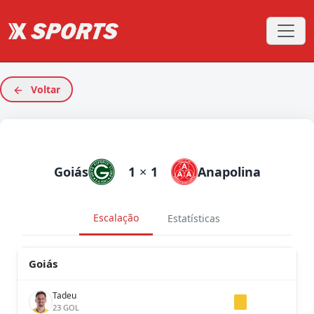
Voltar
Goiás
1
×
1
Anapolina
Escalação
Estatísticas
Goiás
Tadeu
23 GOL