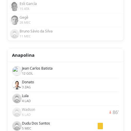
Esli García
15 ATA
Gegê
28 MEC
Bruno Sávio da Silva
11 MEC
Anapolina
Jean Carlos Batista
12 GOL
Donato
3 ZAG
Lula
4 LAD
Wadson
86'
6 LAD
Dudu Dos Santos
5 MEC