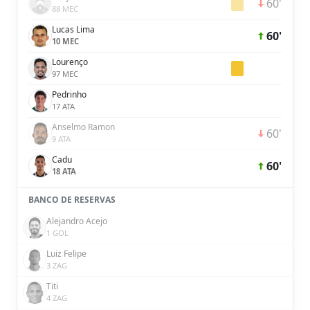
60'
88 MEC
Lucas Lima
60'
10 MEC
Lourenço
97 MEC
Pedrinho
17 ATA
Anselmo Ramon
60'
9 ATA
Cadu
60'
18 ATA
BANCO DE RESERVAS
Alejandro Acejo
1 GOL
Luiz Felipe
3 ZAG
Titi
4 ZAG