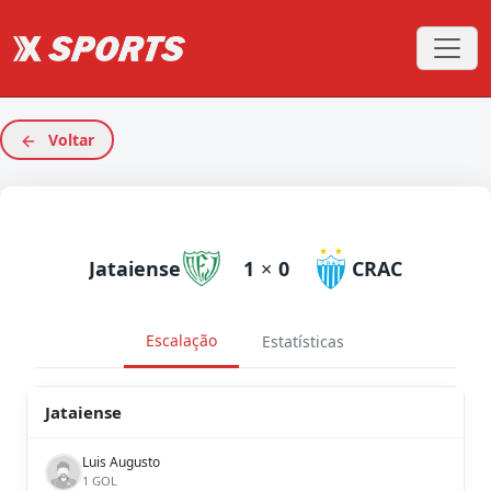
Voltar
Jataiense
1
×
0
CRAC
Escalação
Estatísticas
Jataiense
Luis Augusto
1 GOL