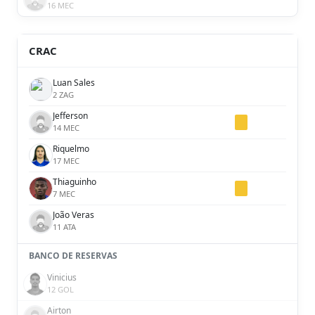
16 MEC
CRAC
Luan Sales
2 ZAG
Jefferson
14 MEC
Riquelmo
17 MEC
Thiaguinho
7 MEC
João Veras
11 ATA
BANCO DE RESERVAS
Vinicius
12 GOL
Airton