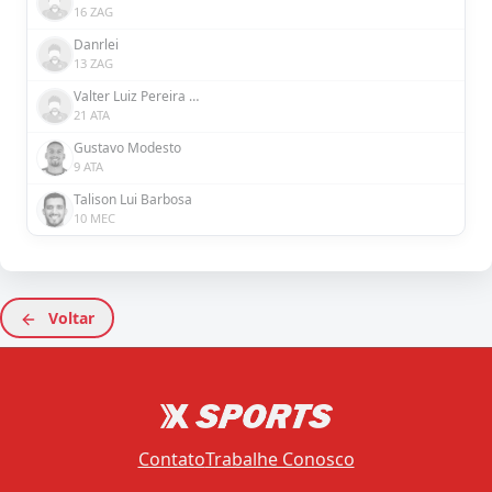
16 ZAG
Danrlei
13 ZAG
Valter Luiz Pereira de Oliveira Júnior
21 ATA
Gustavo Modesto
9 ATA
Talison Lui Barbosa
10 MEC
Voltar
Contato
Trabalhe Conosco