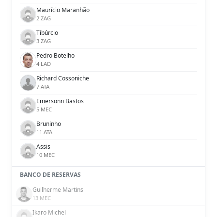
Maurício Maranhão
2 ZAG
Tibúrcio
3 ZAG
Pedro Botelho
4 LAD
Richard Cossoniche
7 ATA
Emersonn Bastos
5 MEC
Bruninho
11 ATA
Assis
10 MEC
BANCO DE RESERVAS
Guilherme Martins
13 MEC
Ikaro Michel