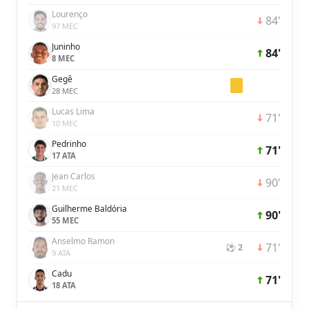
Lourenço
84'
97 MEC
Juninho
84'
8 MEC
Gegê
28 MEC
Lucas Lima
71'
10 MEC
Pedrinho
71'
17 ATA
Jean Carlos
90'
21 MEC
Guilherme Baldória
90'
55 MEC
Anselmo Ramon
71'
⚽ 2
9 ATA
Cadu
71'
18 ATA