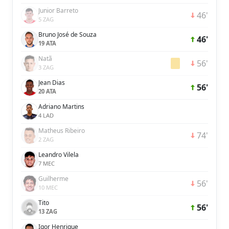
Junior Barreto
46'
5 ZAG
Bruno José de Souza
46'
19 ATA
Natã
56'
3 ZAG
Jean Dias
56'
20 ATA
Adriano Martins
4 LAD
Matheus Ribeiro
74'
2 ZAG
Leandro Vilela
7 MEC
Guilherme
56'
10 MEC
Tito
56'
13 ZAG
Igor Henrique