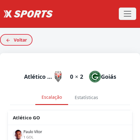
Voltar
Atlético GO
0
×
2
Goiás
Escalação
Estatísticas
Atlético GO
Paulo Vítor
1 GOL