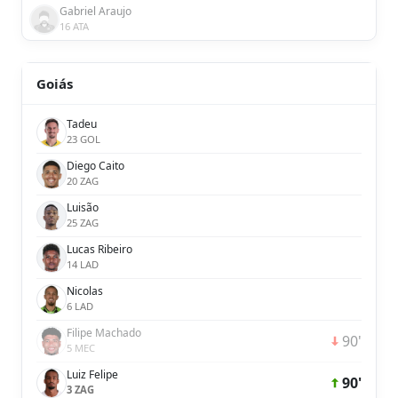
Gabriel Araujo
16 ATA
Goiás
Tadeu
23 GOL
Diego Caito
20 ZAG
Luisão
25 ZAG
Lucas Ribeiro
14 LAD
Nicolas
6 LAD
Filipe Machado
90'
5 MEC
Luiz Felipe
90'
3 ZAG