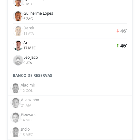
8 MEC
Guilherme Lopes
6 ZAG
Derek
46'
11 ATA
Ariel
46'
17 MEC
Léo Jacó
9 ATA
BANCO DE RESERVAS
Vladimir
12 GOL
Allanzinho
21 ATA
Geovane
14 MEC
Indio
15 MEC