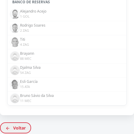
BANCO DE RESERVAS
Alejandro Acejo
1 GOL
Rodrigo Soares
2 ZAG
Titi
4 ZAG
Brayann
88 MEC
Djalma Silva
54 ZAG
Esli García
15 ATA
Bruno Sávio da Silva
11 MEC
Voltar